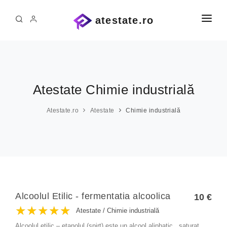
atestate.ro
PRIMA PAGINĂ
ATESTATE ȘI PROIECTE
ATESTATE INFORMATICĂ
Administrație
Atestate Chimie industrială
Agricultură
PE COMANDĂ
Atestate.ro
Atestate
Chimie industrială
Alte materii
CONTACT
Arhitectură
Arte
Asistență medicală
Automatică
Alcoolul Etilic - fermentatia alcoolica
10 €
★★★★★
★★★★★
★★★★★
Chimie industrială
Atestate
/
Chimie industrială
Alcoolul etilic – etanolul (spirt) este un alcool aliphatic , saturat ,