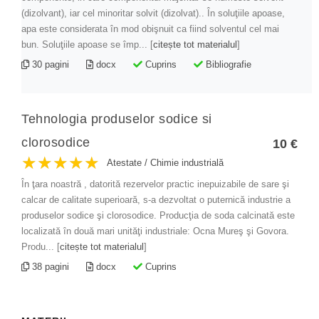
Teologie
(dizolvant), iar cel minoritar solvit (dizolvat).. În soluţiile apoase,
Textile pielărie
apa este considerata în mod obişnuit ca fiind solventul cel mai
bun. Soluţiile apoase se împ... [
citește tot materialul
]
Turism
30 pagini
docx
Cuprins
Bibliografie
PESTE
1000
Tehnologia produselor sodice si
de proiecte deja realizate
clorosodice
10 €
ATESTATE ȘI PROIECTE
★★★★★
★★★★★
★★★★★
Atestate
/
Chimie industrială
În ţara noastră , datorită rezervelor practic inepuizabile de sare şi
calcar de calitate superioară, s-a dezvoltat o puternică industrie a
produselor sodice şi clorosodice. Producţia de soda calcinată este
localizată în două mari unităţi industriale: Ocna Mureş şi Govora.
Produ... [
citește tot materialul
]
38 pagini
docx
Cuprins