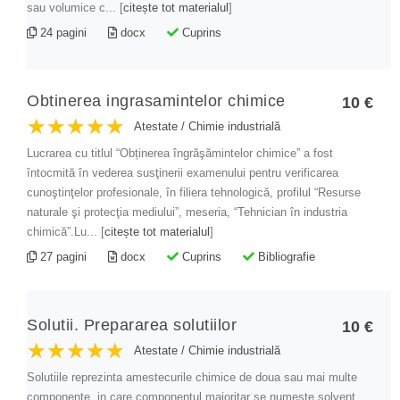
sau volumice c... [
citește tot materialul
]
Materiale de construcții
24 pagini
docx
Cuprins
Materii prime și materiale
Mecanică
Obtinerea ingrasamintelor chimice
10 €
Muzică
★★★★★
★★★★★
★★★★★
Atestate
/
Chimie industrială
Organizator banqueting
Lucrarea cu titlul “Obținerea îngrăşămintelor chimice” a fost
întocmită în vederea susţinerii examenului pentru verificarea
Pedagogie
cunoştinţelor profesionale, în filiera tehnologică, profilul “Resurse
Producție media
naturale şi protecţia mediului”, meseria, “Tehnician în industria
chimică”.Lu... [
citește tot materialul
]
Silvicultură
27 pagini
docx
Cuprins
Bibliografie
Studiul calității produselor și serviciilor
Teatru
Solutii. Prepararea solutiilor
10 €
Tehnici poligrafice
★★★★★
★★★★★
★★★★★
Atestate
/
Chimie industrială
Tehnician Operator Tehnică de Calcul
Solutiile reprezinta amestecurile chimice de doua sau mai multe
componente, in care componentul majoritar se numeste solvent