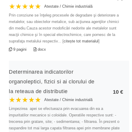
★★★★★
★★★★★
★★★★★
Atestate
/
Chimie industrială
Fabricarea produselor din lemn
Prin coroziune se înţeleg procesele de degradare şi deteriorare a
Gastronomie
metalelor, sau obiectelor metalice, sub acţiunea agenţilor chimici
din mediu.Cauza acestor modoficări nedorite ale metalelor sunt
Industrie alimentară
reacţii chimice şi în special electrochimice, care pornesc de la
Informatică
suprafaţa metalului respectiv... [
citește tot materialul
]
9 pagini
docx
Instrumente și tehnici de laborator
Limba engleză
Determinarea indicatorilor
Limba franceză
organoleptici, fizici si ai clorului de
Limba germană
la reteaua de distributie
10 €
Limba italiană
★★★★★
★★★★★
★★★★★
Atestate
/
Chimie industrială
Management
Limpezirea apei se efectueaza prin evacuarea din ea a
Managementul calității
impuritatilor mecanice si coloidale. Operatiile respective sunt: -
trecerea prin gratare, site; - sedimentarea; - filtrarea. În prezent o
Marketing
raspandire tot mai larga capata filtrarea apei prin membrane plate