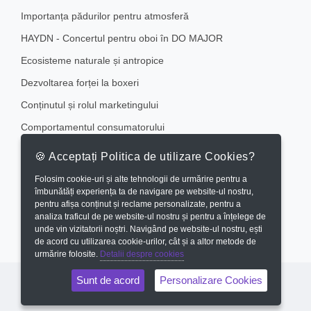
Importanța pădurilor pentru atmosferă
HAYDN - Concertul pentru oboi în DO MAJOR
Ecosisteme naturale și antropice
Dezvoltarea forței la boxeri
Conținutul și rolul marketingului
Comportamentul consumatorului
Comercializarea serviciilor hoteliere în cadrul Hotelului Aro
🍪 Acceptați Politica de utilizare Cookies?
Palace Brașov
Folosim cookie-uri și alte tehnologii de urmărire pentru a
îmbunătăți experiența ta de navigare pe website-ul nostru,
Coafură vintage inspirată din anii ’20
pentru afișa conținut și reclame personalizate, pentru a
analiza traficul de pe website-ul nostru și pentru a înțelege de
unde vin vizitatorii noștri. Navigând pe website-ul nostru, ești
de acord cu utilizarea cookie-urilor, cât și a altor metode de
urmărire folosite.
Detalii despre cookies
Sunt de acord
Personalizare Cookies
© Copyright 2026
Atestate.ro
| Toate drepturile rezervate.