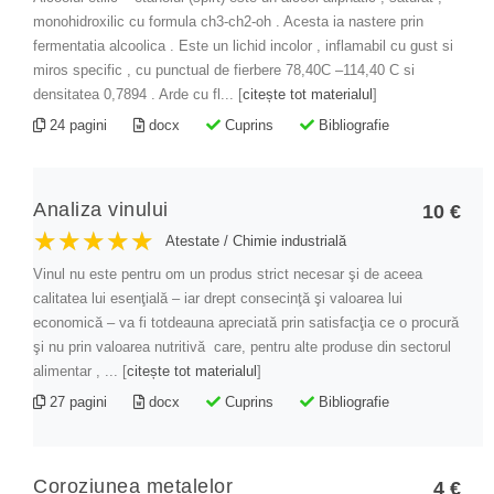
Comerț
monohidroxilic cu formula ch3-ch2-oh . Acesta ia nastere prin
Construcții, instalații și lucrări publice
fermentatia alcoolica . Este un lichid incolor , inflamabil cu gust si
miros specific , cu punctual de fierbere 78,40C –114,40 C si
Contabilitate
densitatea 0,7894 . Arde cu fl... [
citește tot materialul
]
Coregrafie
24 pagini
docx
Cuprins
Bibliografie
Ecologie
Economia intreprinderii
Analiza vinului
10 €
★★★★★
★★★★★
★★★★★
Atestate
/
Chimie industrială
Economie
Vinul nu este pentru om un produs strict necesar şi de aceea
Educație fizică și sport
calitatea lui esenţială – iar drept consecinţă şi valoarea lui
economică – va fi totdeauna apreciată prin satisfacţia ce o procură
Electric
şi nu prin valoarea nutritivă care, pentru alte produse din sectorul
Electromecanică
alimentar , ... [
citește tot materialul
]
27 pagini
docx
Cuprins
Bibliografie
Electronică automatizări
Electrotehnică aplicată
Estetica și igiena corpului omenesc
Coroziunea metalelor
4 €