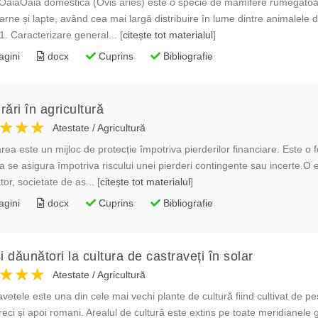
OaiaOaia domestică (Ovis aries) este o specie de mamifere rumegătoare
carne și lapte, având cea mai largă distribuire în lume dintre animalele 
.1. Caracterizare general... [
citește tot materialul
]
agini
docx
Cuprins
Bibliografie
ări în agricultură
★★★
★★★
★★★
Atestate
/
Agricultură
rea este un mijloc de protecție împotriva pierderilor financiare. Este o fo
a se asigura împotriva riscului unei pierderi contingente sau incerte.O 
tor, societate de as... [
citește tot materialul
]
agini
docx
Cuprins
Bibliografie
și dăunători la cultura de castraveți în solar
★★★
★★★
★★★
Atestate
/
Agricultură
etele este una din cele mai vechi plante de cultură fiind cultivat de pe
reci și apoi romani. Arealul de cultură este extins pe toate meridianele 