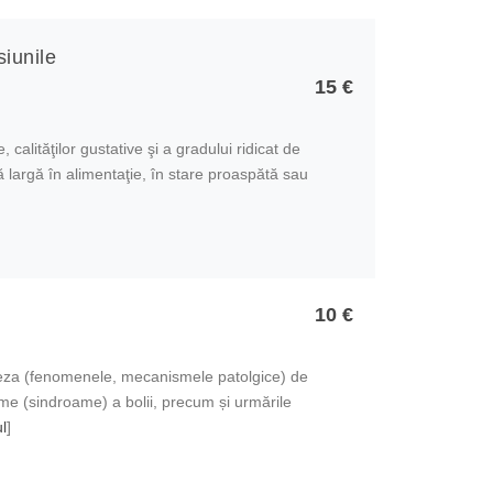
siunile
15 €
calităţilor gustative şi a gradului ridicat de
 largă în alimentaţie, în stare proaspătă sau
10 €
neza (fenomenele, mecanismele patolgice) de
me (sindroame) a bolii, precum și urmările
ul
]