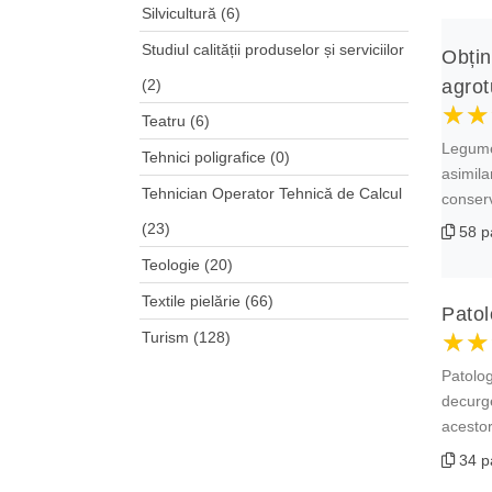
Silvicultură
(6)
Studiul calității produselor și serviciilor
Obțin
(2)
agrot
★★
★★
★★
Teatru
(6)
Legumel
Tehnici poligrafice
(0)
asimila
Tehnician Operator Tehnică de Calcul
conserv
(23)
58 p
Teologie
(20)
Textile pielărie
(66)
Patol
★★
★★
★★
Turism
(128)
Patolog
decurge
acestor
34 p