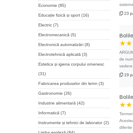
sisteme 
Economie
(85)
23 p
Educație fizică și sport
(16)
Electric
(7)
Electromecanică
(5)
Bolile
★★
★★
★★
Electronică automatizări
(8)
ARGUMEN
Electrotehnică aplicată
(3)
de nume
Estetica și igiena corpului omenesc
vedere 
(31)
19 p
Fabricarea produselor din lemn
(3)
Gastronomie
(26)
Bolile
Industrie alimentară
(42)
★★
★★
★★
Informatică
(7)
Termenu
Acestea
Instrumente și tehnici de laborator
(2)
diferit
Limba engleză
(84)