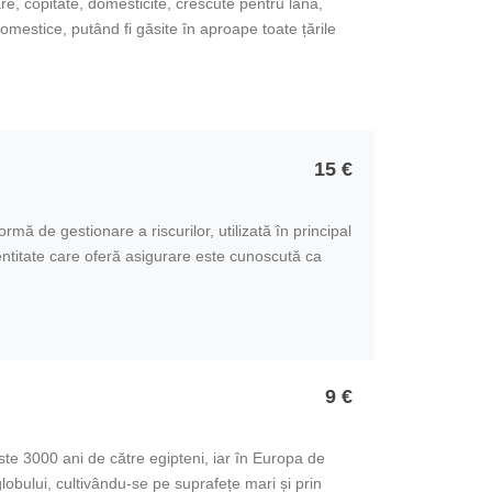
, copitate, domesticite, crescute pentru lână,
domestice, putând fi găsite în aproape toate țările
15 €
rmă de gestionare a riscurilor, utilizată în principal
entitate care oferă asigurare este cunoscută ca
9 €
ste 3000 ani de către egipteni, iar în Europa de
globului, cultivându-se pe suprafețe mari și prin