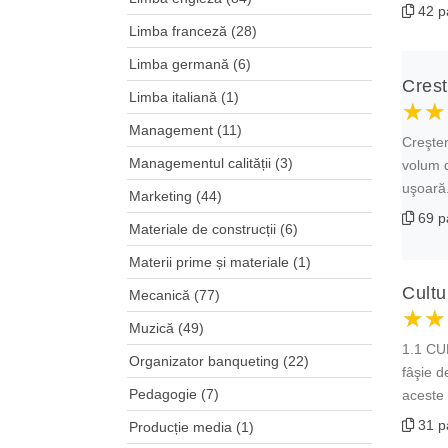
42 p
Limba franceză
(28)
Limba germană
(6)
Crest
Limba italiană
(1)
★★
★★
★★
Management
(11)
Creşter
Managementul calității
(3)
volum d
uşoară.
Marketing
(44)
69 p
Materiale de construcții
(6)
Materii prime și materiale
(1)
Cultu
Mecanică
(77)
★★
★★
★★
Muzică
(49)
1.1 CU
Organizator banqueting
(22)
fâşie d
Pedagogie
(7)
aceste ţ
31 p
Producție media
(1)