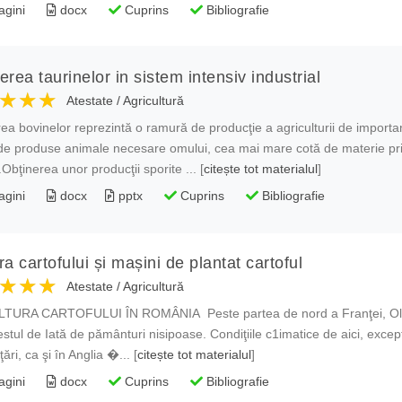
agini
docx
Cuprins
Bibliografie
erea taurinelor in sistem intensiv industrial
★★★
★★★
★★★
Atestate
/
Agricultură
ea bovinelor reprezintă o ramură de producţie a agriculturii de import
e produse animale necesare omului, cea mai mare cotă de materie prim
Obţinerea unor producţii sporite ... [
citește tot materialul
]
agini
docx
pptx
Cuprins
Bibliografie
ra cartofului și mașini de plantat cartoful
★★★
★★★
★★★
Atestate
/
Agricultură
LTURA CARTOFULUI ÎN ROMÂNIA Peste partea de nord a Franţei, Ola
estul de Iată de pământuri nisipoase. Condiţiile c1imatice de aici, excepţi
ări, ca şi în Anglia �... [
citește tot materialul
]
agini
docx
Cuprins
Bibliografie