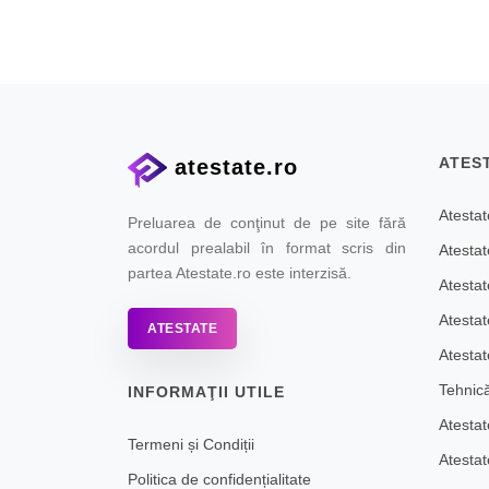
ATES
atestate.ro
Atesta
Preluarea de conţinut de pe site fără
acordul prealabil în format scris din
Atesta
partea Atestate.ro este interzisă.
Atesta
Atesta
ATESTATE
Atestat
Tehnic
INFORMAŢII UTILE
Atestat
Termeni și Condiții
Atestat
Politica de confidențialitate