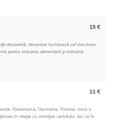
15 €
anţă deosebită, deoarece furnizează cel mai mare
ă pentru industria alimentară şi industria
11 €
nda, Danemarca, Germania, Polonia, trece o
onale în relaţie cu cerinţele cartofului, fac ca în