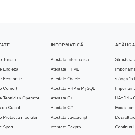
TATE
INFORMATICĂ
ADĂUGA
te Turism
Atestate Informatica
Structura 
te Engleză
Atestate HTML
Importanța
te Economie
Atestate Oracle
stânga în 
te Comerț
Atestate PHP & MySQL
Importanța
e Tehnician Operator
Atestate C++
HAYDN - C
ă de Calcul
Atestate C#
Ecosisteme
e Protecția mediului
Atestate JavaScript
Dezvoltare
e Sport
Atestate Foxpro
Conținutul 