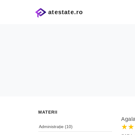
atestate.ro
MATERII
Agala
★★
★★
★★
Administrație
(10)