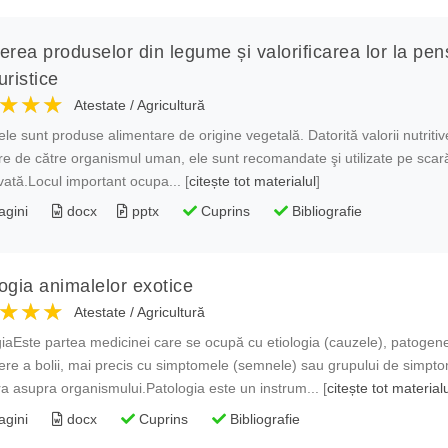
erea produselor din legume și valorificarea lor la pen
uristice
★★★
★★★
★★★
Atestate
/
Agricultură
e sunt produse alimentare de origine vegetală. Datorită valorii nutritive, 
re de către organismul uman, ele sunt recomandate şi utilizate pe scară
ată.Locul important ocupa... [
citește tot materialul
]
agini
docx
pptx
Cuprins
Bibliografie
ogia animalelor exotice
★★★
★★★
★★★
Atestate
/
Agricultură
iaEste partea medicinei care se ocupă cu etiologia (cauzele), patoge
re a bolii, mai precis cu simptomele (semnele) sau grupului de simpto
a asupra organismului.Patologia este un instrum... [
citește tot material
agini
docx
Cuprins
Bibliografie