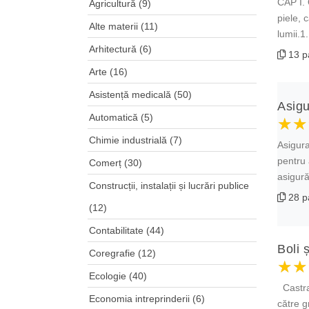
CAP I. 
Agricultură
(9)
piele, 
Alte materii
(11)
lumii.1
Arhitectură
(6)
13 p
Arte
(16)
Asistență medicală
(50)
Asigur
Automatică
(5)
★★
★★
★★
Chimie industrială
(7)
Asigura
pentru 
Comerț
(30)
asigură
Construcții, instalații și lucrări publice
28 p
(12)
Contabilitate
(44)
Boli 
Coregrafie
(12)
★★
★★
★★
Ecologie
(40)
Castrav
Economia intreprinderii
(6)
către g