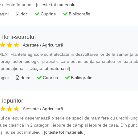
diferite în princ... [
citește tot materialul
]
agini
doc
Cuprins
Bibliografie
 florii-soarelui
★★★
★★★
★★★
Atestate
/
Agricultură
TPlantele agricole sunt afectate în dezvoltarea lor de la sămânţă pân
roşi factori biologici şi abiotici care pot influenţa sănătatea lor luată atât
populaţiona... [
citește tot materialul
]
agini
docx
Cuprins
Bibliografie
 iepurilor
★★★
★★★
★★★
Atestate
/
Agricultură
l de iepure desemnează o serie de specii de mamifere cu urechi lungi
 se clasifică în 2 categorii: iepure de câmp și iepure de casă. Din pun
e și nu se pot înmul�... [
citește tot materialul
]