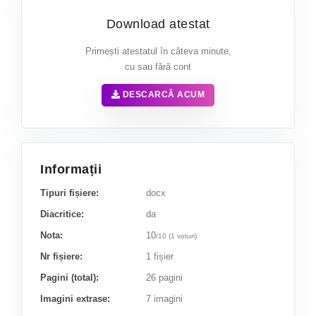
Download atestat
Primești atestatul în câteva minute,
cu sau fără cont
DESCARCĂ ACUM
Informații
Tipuri fișiere:
docx
Diacritice:
da
Nota:
10
/
10
(
1
voturi)
Nr fișiere:
1 fișier
Pagini (total):
26 pagini
Imagini extrase:
7 imagini