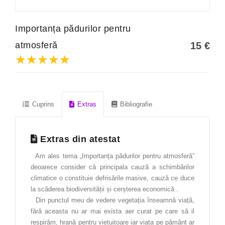
Fabricarea produselor din lemn
Importanța pădurilor pentru
Gastronomie
atmosferă
15
€
Industrie alimentară
★★★★★
★★★★★
★★★★★
Informatică
Instrumente și tehnici de laborator
Cuprins
Extras
Bibliografie
Limba engleză
Limba franceză
Extras din atestat
Limba germană
Am ales tema „Importanța pădurilor pentru atmosferă”
Limba italiană
deoarece consider că principala cauză a schimbărilor
Management
climatice o constituie defrisările masive, cauză ce duce
la scăderea biodiversității și cerșterea economică .
Managementul calității
Din punctul meu de vedere vegetația înseamnă viață,
fără aceasta nu ar mai exista aer curat pe care să il
Marketing
respirăm, hrană pentru viețuitoare iar viața pe pământ ar