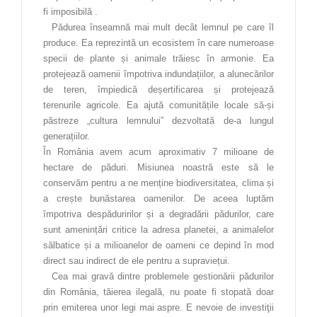
Materiale de construcții
fi imposibilă .
Pădurea înseamnă mai mult decât lemnul pe care îl
Materii prime și materiale
produce. Ea reprezintă un ecosistem în care numeroase
specii de plante și animale trăiesc în armonie. Ea
Mecanică
protejează oamenii împotriva indundațiilor, a alunecărilor
Muzică
de teren, împiedică deșertificarea și protejează
terenurile agricole. Ea ajută comunitățile locale să-și
Organizator banqueting
păstreze „cultura lemnului” dezvoltată de-a lungul
generațiilor.
Pedagogie
În România avem acum aproximativ 7 milioane de
Producție media
hectare de păduri. Misiunea noastră este să le
conservăm pentru a ne menține biodiversitatea, clima și
Silvicultură
a crește bunăstarea oamenilor. De aceea luptăm
împotriva despăduririlor și a degradării pădurilor, care
Studiul calității produselor și serviciilor
sunt amenințări critice la adresa planetei, a animalelor
Teatru
sălbatice și a milioanelor de oameni ce depind în mod
direct sau indirect de ele pentru a supraviețui.
Tehnici poligrafice
Cea mai gravă dintre problemele gestionării pădurilor
din România, tăierea ilegală, nu poate fi stopată doar
Tehnician Operator Tehnică de Calcul
prin emiterea unor legi mai aspre. E nevoie de investiţii