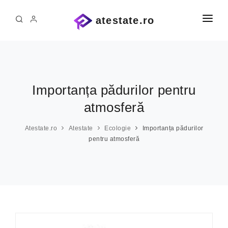
atestate.ro
PRIMA PAGINĂ
ATESTATE ȘI PROIECTE
ATESTATE INFORMATICĂ
Administrație
Importanța pădurilor pentru
Agricultură
PE COMANDĂ
atmosferă
Alte materii
CONTACT
Atestate.ro
Atestate
Ecologie
Importanța pădurilor
Arhitectură
pentru atmosferă
Arte
Asistență medicală
Automatică
Chimie industrială