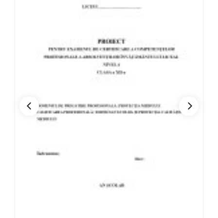
Comerț
Construcții, instalații și lucrări publice
Contabilitate
Coregrafie
Ecologie
Economia intreprinderii
Economie
Educație fizică și sport
Electric
Electromecanică
Electronică automatizări
Electrotehnică aplicată
Estetica și igiena corpului omenesc