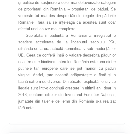
Teologie
şi politici de susţinere a celei mai defavorizate categorii
de proprietari din România – proprietarii de păduri. Se
Textile pielărie
vorbeşte tot mai des despre tăierile ilegale din pădurile
Turism
României, fără să se înţeleagă că acestea sunt doar
efectul unei cauze mai complexe.
PESTE
Suprafața împădurită a României a înregistrat o
1000
scădere accelerată de la începutul secolului XX,
situându-se la ora actuală semnificativ sub media țărilor
de proiecte deja realizate
UE. Ceea ce conferă însă o valoare deosebită pădurilor
noastre este biodiversitatea lor. România este una dintre
ATESTATE ȘI PROIECTE
puținele țări europene care se pot mândri cu păduri
virgine. Astfel, țara noastră adăpostește o floră și o
faună extrem de diverse. Din păcate, exploatările silvice
ilegale sunt într-o continuă creștere în ultimii ani, doar în
2018, conform cifrelor din Inventarul Forestier Național,
jumătate din tăierile de lemn din România s-a realizat
fără acte.