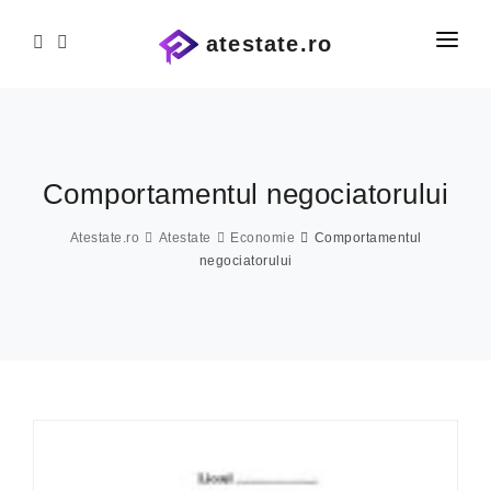
atestate.ro
PRIMA PAGINĂ
ATESTATE ȘI PROIECTE
ATESTATE INFORMATICĂ
Administrație
Comportamentul negociatorului
Agricultură
PE COMANDĂ
Atestate.ro
Atestate
Economie
Comportamentul
Alte materii
negociatorului
CONTACT
Arhitectură
Arte
Asistență medicală
Automatică
Chimie industrială