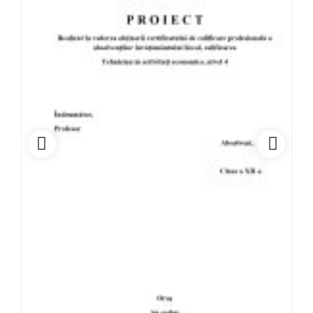
Comerț
Construcții, instalații și lucrări publice
Contabilitate
Coregrafie
Ecologie
Economia intreprinderii
Economie
Educație fizică și sport
Electric
Electromecanică
Electronică automatizări
Electrotehnică aplicată
Estetica și igiena corpului omenesc