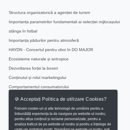
Structura organizatorică a agenției de turism
Importanța parametrilor fundamentali ai selecției mijlocașului
stânga în fotbal
Importanța pădurilor pentru atmosferă
HAYDN - Concertul pentru oboi în DO MAJOR
Ecosisteme naturale și antropice
Dezvoltarea forței la boxeri
Conținutul și rolul marketingului
Comportamentul consumatorului
Comercializarea serviciilor hoteliere în cadrul Hotelului Aro
🍪 Acceptați Politica de utilizare Cookies?
Palace Brașov
Folosim cookie-uri și alte tehnologii de urmărire pentru a
îmbunătăți experiența ta de navigare pe website-ul nostru,
Coafură vintage inspirată din anii ’20
pentru afișa conținut și reclame personalizate, pentru a
analiza traficul de pe website-ul nostru și pentru a înțelege de
unde vin vizitatorii noștri. Navigând pe website-ul nostru, ești