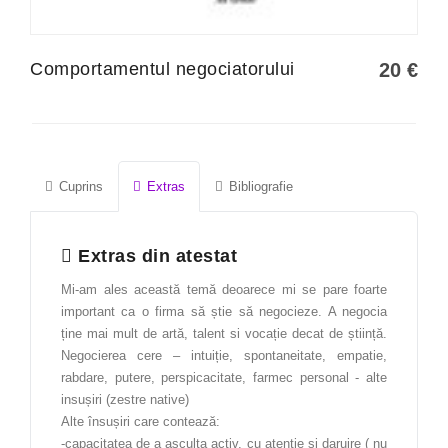
Fabricarea produselor din lemn
Gastronomie
Comportamentul negociatorului
20
€
Industrie alimentară
Informatică
Instrumente și tehnici de laborator
Cuprins
Extras
Bibliografie
Limba engleză
Limba franceză
Extras din atestat
Limba germană
Mi-am ales această temă deoarece mi se pare foarte
important ca o firma să știe să negocieze. A negocia
Limba italiană
ține mai mult de artă, talent si vocație decat de știință.
Management
Negocierea cere – intuiție, spontaneitate, empatie,
rabdare, putere, perspicacitate, farmec personal - alte
Managementul calității
insușiri (zestre native)
Alte însușiri care contează:
Marketing
-capacitatea de a asculta activ, cu atenție și daruire ( nu