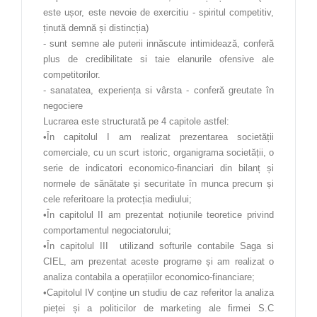
Materiale de construcții
este ușor, este nevoie de exercitiu - spiritul competitiv,
ținută demnă și distincția)
Materii prime și materiale
- sunt semne ale puterii innăscute intimidează, conferă
plus de credibilitate si taie elanurile ofensive ale
Mecanică
competitorilor.
Muzică
- sanatatea, experiența si vârsta - conferă greutate în
negociere
Organizator banqueting
Lucrarea este structurată pe 4 capitole astfel:
•În capitolul I am realizat prezentarea societății
Pedagogie
comerciale, cu un scurt istoric, organigrama societății, o
Producție media
serie de indicatori economico-financiari din bilanț și
normele de sănătate și securitate în munca precum și
Silvicultură
cele referitoare la protecția mediului;
•În capitolul II am prezentat noțiunile teoretice privind
Studiul calității produselor și serviciilor
comportamentul negociatorului;
Teatru
•În capitolul III utilizand softurile contabile Saga si
CIEL, am prezentat aceste programe și am realizat o
Tehnici poligrafice
analiza contabila a operațiilor economico-financiare;
•Capitolul IV conține un studiu de caz referitor la analiza
Tehnician Operator Tehnică de Calcul
pieței și a politicilor de marketing ale firmei S.C