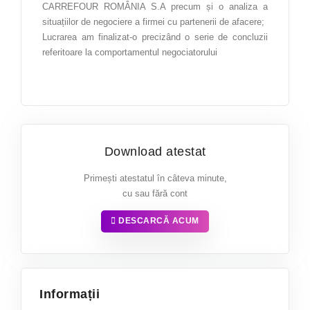
Teologie
CARREFOUR ROMÂNIA S.A precum și o analiza a
situațiilor de negociere a firmei cu partenerii de afacere;
Textile pielărie
Lucrarea am finalizat-o precizând o serie de concluzii
Turism
referitoare la comportamentul negociatorului
PESTE
1000
de proiecte deja realizate
Download atestat
ATESTATE ȘI PROIECTE
Primești atestatul în câteva minute,
cu sau fără cont
DESCARCĂ ACUM
Informații