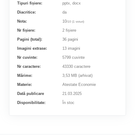
Tipuri fișiere:
pptx, docx
Diacritice:
da
Nota:
10
/
10
(
1
voturi)
Nr fișiere:
2 fișiere
Pagini (total):
36 pagini
Imagini extrase:
13 imagini
Nr cuvinte:
5799 cuvinte
Nr caractere:
43330 caractere
Mărime:
3,53 MB (arhivat)
Materie:
Atestate Economie
Dată publicare
21.03.2025
Disponibilitate:
În stoc