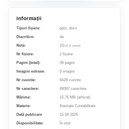
Informații
Tipuri fișiere:
pptx, docx
Diacritice:
da
Nota:
10
/
10
(
1
voturi)
Nr fișiere:
2 fișiere
Pagini (total):
39 pagini
Imagini extrase:
0 imagini
Nr cuvinte:
6628 cuvinte
Nr caractere:
49397 caractere
Mărime:
15,76 MB (arhivat)
Materie:
Atestate Contabilitate
Dată publicare
15.04.2025
Disponibilitate:
În stoc