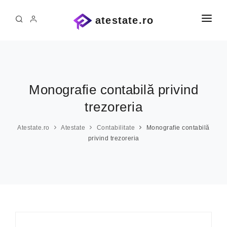
atestate.ro
PRIMA PAGINĂ
ATESTATE ȘI PROIECTE
ATESTATE INFORMATICĂ
Administrație
Monografie contabilă privind
Agricultură
PE COMANDĂ
trezoreria
Alte materii
CONTACT
Atestate.ro
Atestate
Contabilitate
Monografie contabilă
Arhitectură
privind trezoreria
Arte
Asistență medicală
Automatică
Chimie industrială