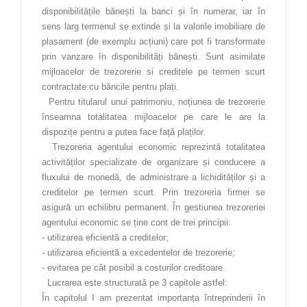
Materiale de construcții
disponibilitățile bănești la banci și în numerar, iar în
sens larg termenul se extinde și la valorile imobiliare de
Materii prime și materiale
plasament (de exemplu acțiuni) care pot fi transformate
prin vanzare în disponibilități bănești. Sunt asimilate
Mecanică
mijloacelor de trezorerie si creditele pe termen scurt
Muzică
contractate cu băncile pentru plați.
Pentru titularul unui patrimoniu, noțiunea de trezorerie
Organizator banqueting
înseamna totalitatea mijloacelor pe care le are la
dispozițe pentru a putea face față plaților.
Pedagogie
Trezoreria agentului economic reprezintă totalitatea
Producție media
activităților specializate de organizare și conducere a
fluxului de monedă, de administrare a lichidităților și a
Silvicultură
creditelor pe termen scurt. Prin trezoreria firmei se
asigură un echilibru permanent. În gestiunea trezoreriei
Studiul calității produselor și serviciilor
agentului economic se ține cont de trei principii:
Teatru
- utilizarea eficientă a creditelor;
- utilizarea eficientă a excedentelor de trezorerie;
Tehnici poligrafice
- evitarea pe cât posibil a costurilor creditoare.
Lucrarea este structurată pe 3 capitole astfel:
Tehnician Operator Tehnică de Calcul
În capitolul I am prezentat importanța întreprinderii în