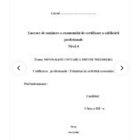
Comerț
Construcții, instalații și lucrări publice
Contabilitate
Coregrafie
Ecologie
Economia intreprinderii
Economie
Educație fizică și sport
Electric
Electromecanică
Electronică automatizări
Electrotehnică aplicată
Estetica și igiena corpului omenesc