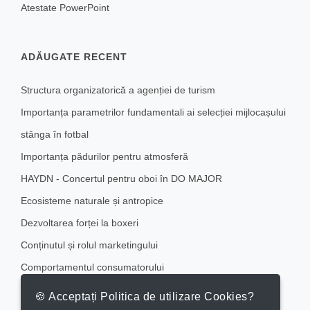
Atestate PowerPoint
ADĂUGATE RECENT
Structura organizatorică a agenției de turism
Importanța parametrilor fundamentali ai selecției mijlocașului
stânga în fotbal
Importanța pădurilor pentru atmosferă
HAYDN - Concertul pentru oboi în DO MAJOR
Ecosisteme naturale și antropice
Dezvoltarea forței la boxeri
Conținutul și rolul marketingului
Comportamentul consumatorului
Comercializarea serviciilor hoteliere în cadrul Hotelului Aro
🍪 Acceptați Politica de utilizare Cookies?