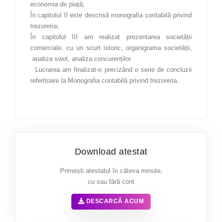
Teologie
economia de piață;
În capitolul II este descrisă monografia contabilă privind
Textile pielărie
trezoreria;
Turism
În capitolul III am realizat prezentarea societății
comerciale, cu un scurt istoric, organigrama societății,
PESTE
analiza swot, analiza concurenților.
1000
Lucrarea am finalizat-o precizând o serie de concluzii
referitoare la Monografia contabilă privind trezoreria.
de proiecte deja realizate
ATESTATE ȘI PROIECTE
Download atestat
Primești atestatul în câteva minute,
cu sau fără cont
DESCARCĂ ACUM