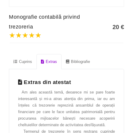
Fabricarea produselor din lemn
Monografie contabilă privind
Gastronomie
trezoreria
20
€
Industrie alimentară
★★★★★
★★★★★
★★★★★
Informatică
Instrumente și tehnici de laborator
Cuprins
Extras
Bibliografie
Limba engleză
Limba franceză
Extras din atestat
Limba germană
Am ales această temă, deoarece mi se pare foarte
Limba italiană
interesantă și mi-a atras atenția din prima, iar eu am
Management
înțeles că trezorerie reprezină ansamblul de operații
financiare pe care le face unitatea patrimonială pentru
Managementul calității
procurarea mijloacelor bănești necesare acoperirii
cheltuielilor determinate de activitatea desfășurată.
Marketing
Termenul de trezorerie în sens restrans cuprinde