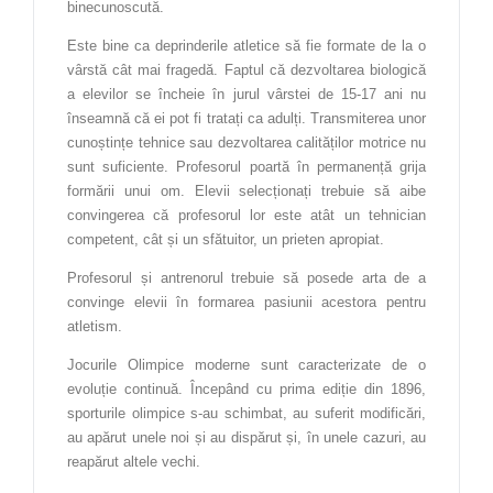
binecunoscută.
Materiale de construcții
Este bine ca deprinderile atletice să fie formate de la o
Materii prime și materiale
vârstă cât mai fragedă. Faptul că dezvoltarea biologică
Mecanică
a elevilor se încheie în jurul vârstei de 15-17 ani nu
înseamnă că ei pot fi tratați ca adulți. Transmiterea unor
Muzică
cunoștințe tehnice sau dezvoltarea calităților motrice nu
sunt suficiente. Profesorul poartă în permanență grija
Organizator banqueting
formării unui om. Elevii selecționați trebuie să aibe
convingerea că profesorul lor este atât un tehnician
Pedagogie
competent, cât și un sfătuitor, un prieten apropiat.
Producție media
Profesorul și antrenorul trebuie să posede arta de a
Silvicultură
convinge elevii în formarea pasiunii acestora pentru
atletism.
Studiul calității produselor și serviciilor
Jocurile Olimpice moderne sunt caracterizate de o
Teatru
evoluție continuă. Începând cu prima ediție din 1896,
sporturile olimpice s-au schimbat, au suferit modificări,
Tehnici poligrafice
au apărut unele noi și au dispărut și, în unele cazuri, au
Tehnician Operator Tehnică de Calcul
reapărut altele vechi.