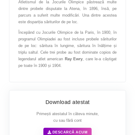
Teologie
Atletismul de la Jocurile Olimpice păstrează multe
dintre probele disputate la Atena, în 1896, însă, pe
Textile pielărie
parcurs a suferit multe modificări. Una dintre acestea
este dispariția săriturilor de pe loc.
Turism
PESTE
Începând cu Jocurile Olimpice de la Paris, în 1900, în
1000
programul Olimpiadei au fost incluse probele săriturilor
de pe loc: săritura în lungime, săritura în înălțime și
triplu saltul. Cele trei probe au fost dominate copios de
de proiecte deja realizate
legendarul atlet american
Ray Ewry
, care le-a câștigat
pe toate în 1900 și 1904.
ATESTATE ȘI PROIECTE
Download atestat
Primești atestatul în câteva minute,
cu sau fără cont
DESCARCĂ ACUM