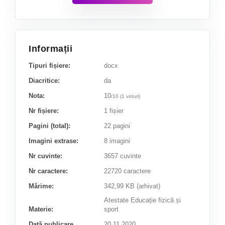
Informații
Tipuri fișiere:
docx
Diacritice:
da
Nota:
10
/
10
(
1
voturi)
Nr fișiere:
1 fișier
Pagini (total):
22 pagini
Imagini extrase:
8 imagini
Nr cuvinte:
3657 cuvinte
Nr caractere:
22720 caractere
Mărime:
342,99 KB (arhivat)
Atestate Educație fizică și
Materie:
sport
Dată publicare
20.11.2020