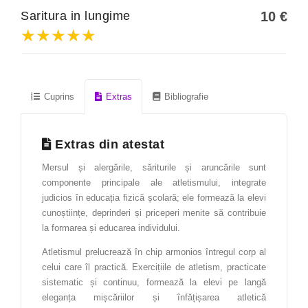
Saritura in lungime
10
€
Fabricarea produselor din lemn
★★★★★
★★★★★
★★★★★
Gastronomie
Industrie alimentară
Informatică
Cuprins
Extras
Bibliografie
Instrumente și tehnici de laborator
Extras din atestat
Limba engleză
Mersul și alergările, săriturile și aruncările sunt
Limba franceză
componente principale ale atletismului, integrate
Limba germană
judicios în educația fizică școlară; ele formează la elevi
cunoștiințe, deprinderi și priceperi menite să contribuie
Limba italiană
la formarea și educarea individului.
Management
Atletismul prelucrează în chip armonios întregul corp al
celui care îl practică. Exercițiile de atletism, practicate
Managementul calității
sistematic și continuu, formează la elevi pe langă
Marketing
eleganța mișcăriilor și înfățișarea atletică