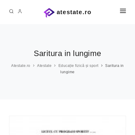
atestate.ro
PRIMA PAGINĂ
ATESTATE ȘI PROIECTE
ATESTATE INFORMATICĂ
Administrație
Saritura in lungime
Agricultură
PE COMANDĂ
Atestate.ro
Atestate
Educație fizică și sport
Saritura in
Alte materii
lungime
CONTACT
Arhitectură
Arte
Asistență medicală
Automatică
Chimie industrială