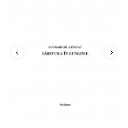
Comerț
Construcții, instalații și lucrări publice
Contabilitate
Coregrafie
Ecologie
Economia intreprinderii
Economie
Educație fizică și sport
Electric
Electromecanică
Electronică automatizări
Electrotehnică aplicată
Estetica și igiena corpului omenesc